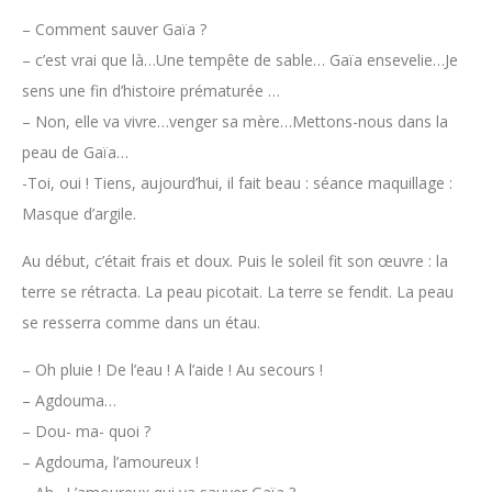
– Comment sauver Gaïa ?
– c’est vrai que là…Une tempête de sable… Gaïa ensevelie…Je
sens une fin d’histoire prématurée …
– Non, elle va vivre…venger sa mère…Mettons-nous dans la
peau de Gaïa…
-Toi, oui ! Tiens, aujourd’hui, il fait beau : séance maquillage :
Masque d’argile.
Au début, c’était frais et doux. Puis le soleil fit son œuvre : la
terre se rétracta. La peau picotait. La terre se fendit. La peau
se resserra comme dans un étau.
– Oh pluie ! De l’eau ! A l’aide ! Au secours !
– Agdouma…
– Dou- ma- quoi ?
– Agdouma, l’amoureux !