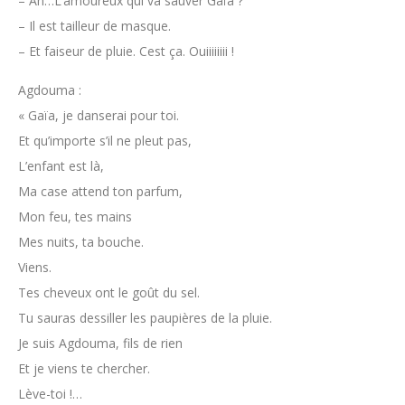
– Ah…L’amoureux qui va sauver Gaïa ?
– Il est tailleur de masque.
– Et faiseur de pluie. Cest ça. Ouiiiiiiii !
Agdouma :
« Gaïa, je danserai pour toi.
Et qu’importe s’il ne pleut pas,
L’enfant est là,
Ma case attend ton parfum,
Mon feu, tes mains
Mes nuits, ta bouche.
Viens.
Tes cheveux ont le goût du sel.
Tu sauras dessiller les paupières de la pluie.
Je suis Agdouma, fils de rien
Et je viens te chercher.
Lève-toi !…