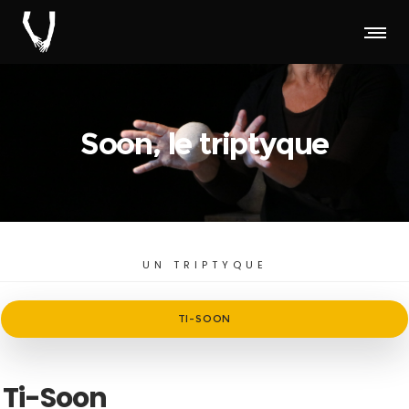
Soon, le triptyque
UN TRIPTYQUE
TI-SOON
Ti-Soon