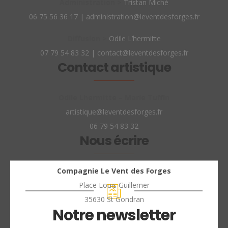
Administration >
Tristan Miché
06 75 56 36 17 | administration@leventdesforges.fr
Diffusion >
Odile L’hermitte
07 79 54 83 32 | contact@leventdesforges.fr
Contact artistique
Odile Lhermitte – Marie Tuffin
artistique@leventdesforges.fr
06 79 54 83 32
Nous écrire
Compagnie Le Vent des Forges
Place Louis Guillemer
35630 St Gondran
Notre newsletter