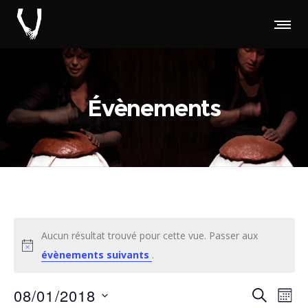
Évènements
Aucun résultat trouvé pour cette vue. Passer aux
évènements suivants
.
Rec
Na
08/01/2018
RECHERC
MOI