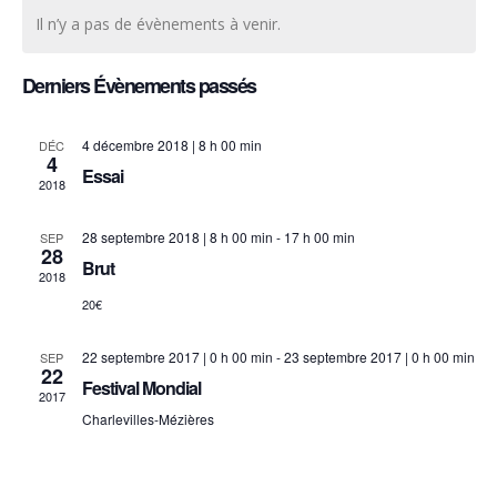
et
une
vu
Il n’y a pas de évènements à venir.
date.
Év
nav
Derniers Évènements passés
de
4 décembre 2018 | 8 h 00 min
DÉC
4
Essai
vue
2018
28 septembre 2018 | 8 h 00 min
-
17 h 00 min
SEP
Évè
28
Brut
2018
20€
22 septembre 2017 | 0 h 00 min
-
23 septembre 2017 | 0 h 00 min
SEP
22
Festival Mondial
2017
Charlevilles-Mézières