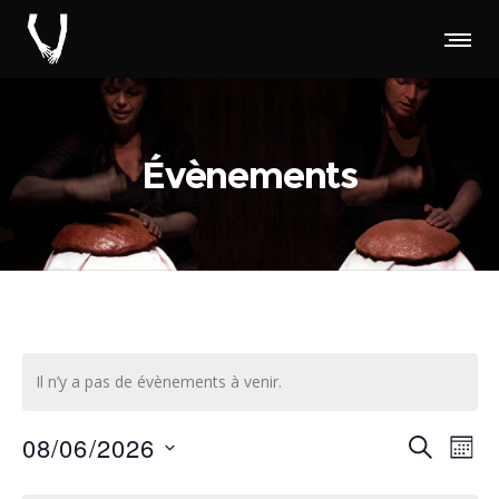
Évènements
Il n’y a pas de évènements à venir.
Rec
Na
08/06/2026
RECHERC
MOI
d
Sélectionnez