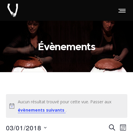
Évènements
Aucun résultat trouvé pour cette vue. Passer aux
évènements suivants
.
Rec
Na
03/01/2018
RECHERC
MOI