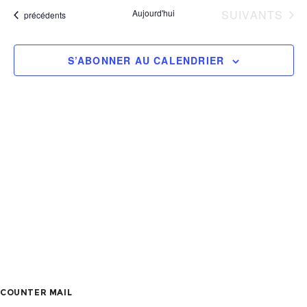
et
une
vu
ÉVÈNEMENTS
Aujourd'hui
SUIVANTS
Évènements
précédents
date.
Év
nav
S’ABONNER AU CALENDRIER
de
vue
Évè
COUNTER MAIL