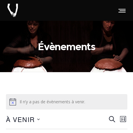
Évènements
Il n’y a pas de évènements à venir.
Rec
Na
À VENIR
RECHERC
LIST
d
Sélectionnez