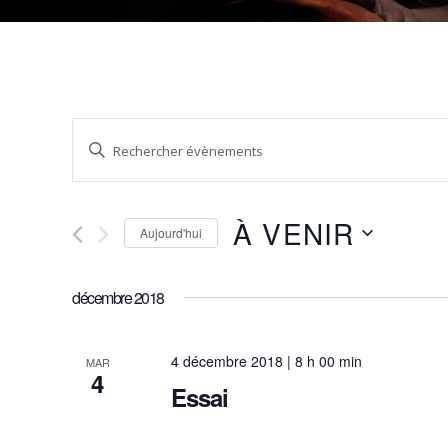
Recherche
Saisir
mot-
et
clé.
À VENIR
Rechercher
navigation
Aujourd'hui
Évènements
Sélectionnez
par
de
une
décembre 2018
mot-
date.
clé.
vues
4 décembre 2018 | 8 h 00 min
MAR
4
Essai
Évènements