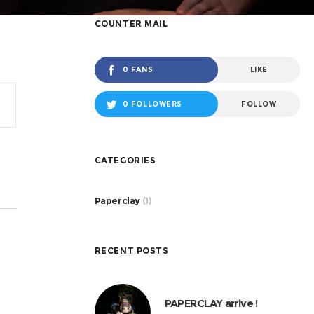
COUNTER MAIL
0 FANS
LIKE
gation
0 FOLLOWERS
FOLLOW
ement
CATEGORIES
Paperclay
(1)
RECENT POSTS
PAPERCLAY arrive !