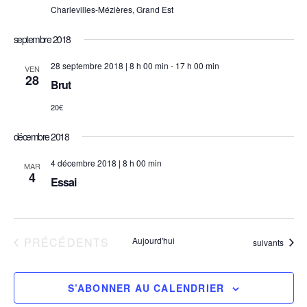
Charlevilles-Mézières, Grand Est
de
septembre 2018
vue
28 septembre 2018 | 8 h 00 min
-
17 h 00 min
VEN
28
Brut
Évè
20€
décembre 2018
4 décembre 2018 | 8 h 00 min
MAR
4
Essai
ÉVÈNEMENTS
PRÉCÉDENTS
Aujourd'hui
Évènements
suivants
S’ABONNER AU CALENDRIER