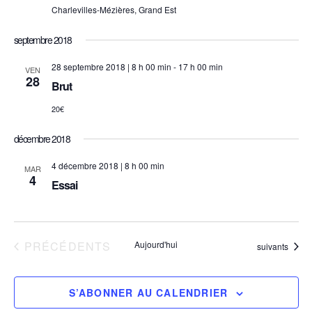
Charlevilles-Mézières, Grand Est
de
septembre 2018
vue
28 septembre 2018 | 8 h 00 min
-
17 h 00 min
VEN
28
Brut
Évè
20€
décembre 2018
4 décembre 2018 | 8 h 00 min
MAR
4
Essai
ÉVÈNEMENTS
PRÉCÉDENTS
Aujourd'hui
Évènements
suivants
S’ABONNER AU CALENDRIER