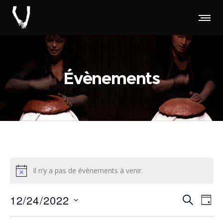
Évènements
Il n’y a pas de évènements à venir.
Rec
Na
12/24/2022
RECHERC
JOUR
d
Sélectionnez