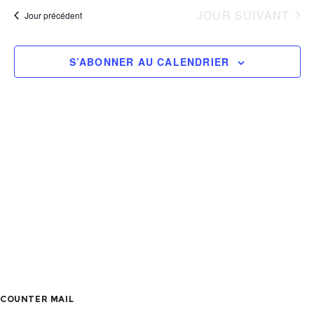
et
une
vu
JOUR SUIVANT
Jour précédent
date.
Év
nav
S’ABONNER AU CALENDRIER
de
vue
Évè
COUNTER MAIL